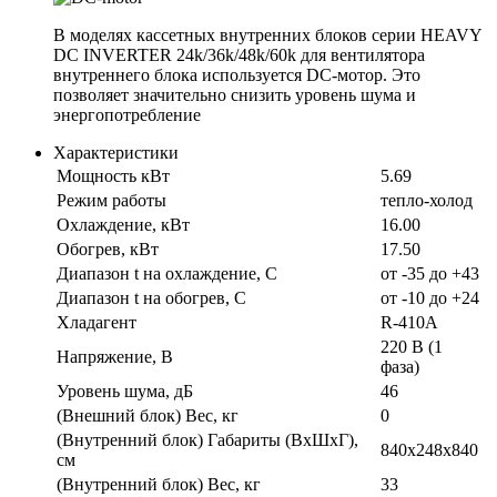
В моделях кассетных внутренних блоков серии HEAVY
DC INVERTER 24k/36k/48k/60k для вентилятора
внутреннего блока используется DC-мотор. Это
позволяет значительно снизить уровень шума и
энергопотребление
Характеристики
Мощность кВт
5.69
Режим работы
тепло-холод
Охлаждение, кВт
16.00
Обогрев, кВт
17.50
Диапазон t на охлаждение, С
от -35 до +43
Диапазон t на обогрев, С
от -10 до +24
Хладагент
R-410A
220 В (1
Напряжение, В
фаза)
Уровень шума, дБ
46
(Внешний блок) Вес, кг
0
(Внутренний блок) Габариты (ВхШхГ),
840х248х840
см
(Внутренний блок) Вес, кг
33