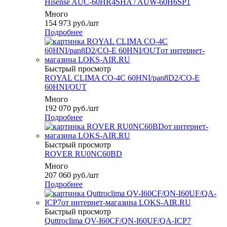
Hisense AUC-60HR4SHA / AUW-60H6SP1
Много
154 973
руб.
/шт
Подробнее
Быстрый просмотр
ROYAL CLIMA CO-4C 60HNI/pan8D2/CO-E
60HNI/OUT
Много
192 070
руб.
/шт
Подробнее
Быстрый просмотр
ROVER RU0NC60BD
Много
207 060
руб.
/шт
Подробнее
Быстрый просмотр
Quttroclima QV-I60CF/QN-I60UF/QA-ICP7