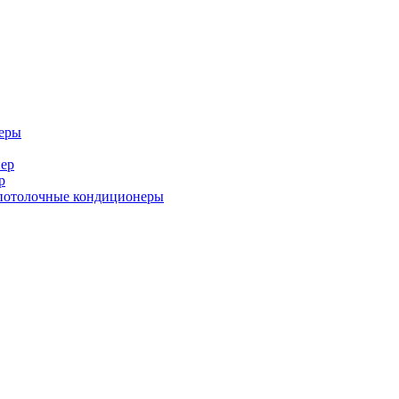
еры
ер
р
потолочные кондиционеры