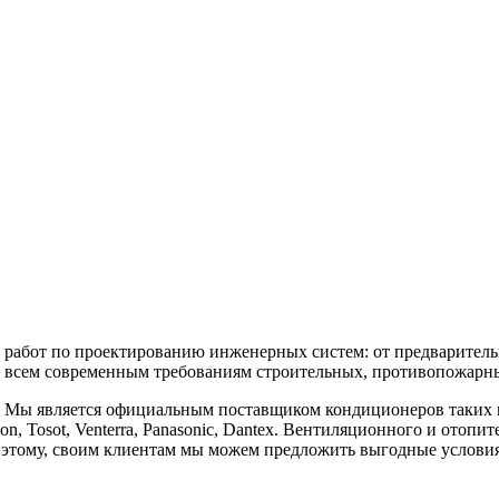
бот по проектированию инженерных систем: от предварительны
 всем современным требованиям строительных, противопожарных
является официальным поставщиком кондиционеров таких марок, к
vilon, Tosot, Venterra, Panasonic, Dantex. Вентиляционного и отоп
аря этому, своим клиентам мы можем предложить выгодные услов