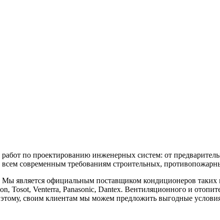
бот по проектированию инженерных систем: от предварительны
 всем современным требованиям строительных, противопожарных
является официальным поставщиком кондиционеров таких марок, к
vilon, Tosot, Venterra, Panasonic, Dantex. Вентиляционного и отоп
аря этому, своим клиентам мы можем предложить выгодные услов