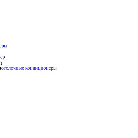
еры
ер
р
потолочные кондиционеры