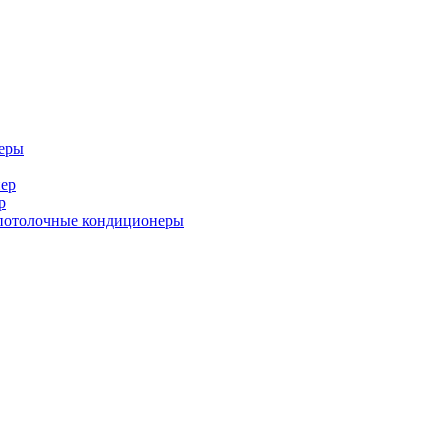
еры
ер
р
потолочные кондиционеры