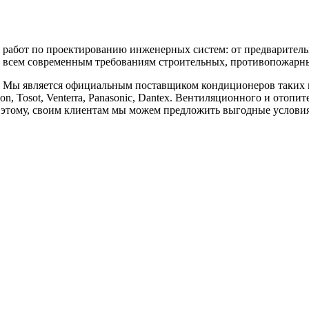
бот по проектированию инженерных систем: от предварительны
 всем современным требованиям строительных, противопожарных
является официальным поставщиком кондиционеров таких марок, к
vilon, Tosot, Venterra, Panasonic, Dantex. Вентиляционного и отоп
аря этому, своим клиентам мы можем предложить выгодные услов