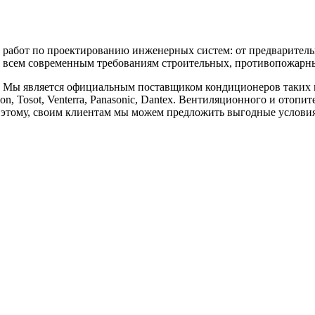
бот по проектированию инженерных систем: от предварительны
 всем современным требованиям строительных, противопожарных
является официальным поставщиком кондиционеров таких марок, к
vilon, Tosot, Venterra, Panasonic, Dantex. Вентиляционного и отоп
аря этому, своим клиентам мы можем предложить выгодные услов