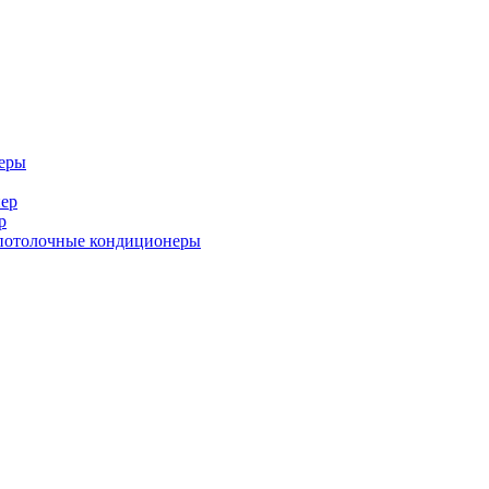
еры
ер
р
потолочные кондиционеры