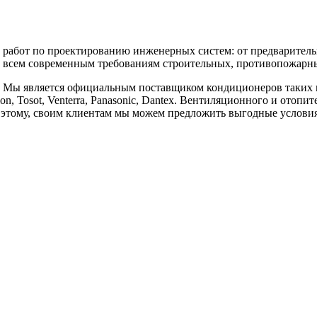
бот по проектированию инженерных систем: от предварительны
 всем современным требованиям строительных, противопожарных
является официальным поставщиком кондиционеров таких марок, к
vilon, Tosot, Venterra, Panasonic, Dantex. Вентиляционного и отоп
аря этому, своим клиентам мы можем предложить выгодные услов