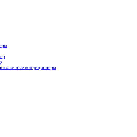
еры
ер
р
потолочные кондиционеры