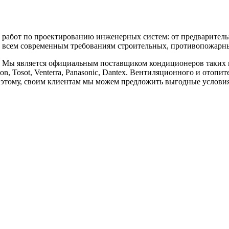
бот по проектированию инженерных систем: от предварительны
 всем современным требованиям строительных, противопожарных
является официальным поставщиком кондиционеров таких марок, к
vilon, Tosot, Venterra, Panasonic, Dantex. Вентиляционного и отоп
аря этому, своим клиентам мы можем предложить выгодные услов