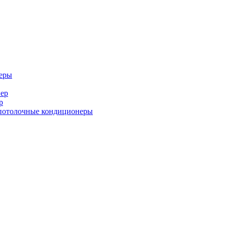
еры
ер
р
потолочные кондиционеры