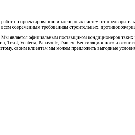
бот по проектированию инженерных систем: от предварительны
 всем современным требованиям строительных, противопожарных
является официальным поставщиком кондиционеров таких марок, к
vilon, Tosot, Venterra, Panasonic, Dantex. Вентиляционного и отоп
аря этому, своим клиентам мы можем предложить выгодные услов