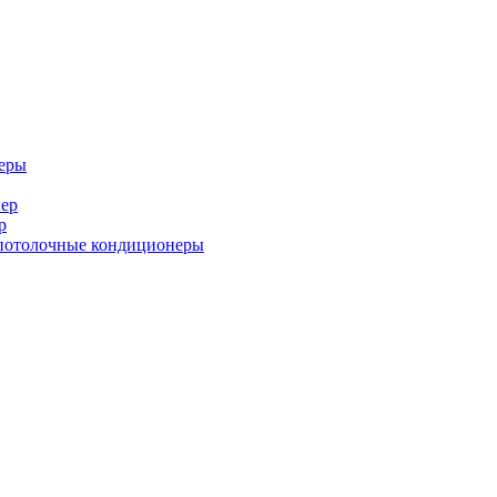
еры
ер
р
потолочные кондиционеры