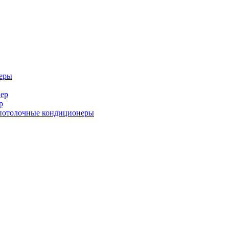
еры
ер
р
потолочные кондиционеры