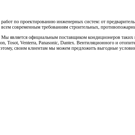
бот по проектированию инженерных систем: от предварительны
 всем современным требованиям строительных, противопожарных
является официальным поставщиком кондиционеров таких марок, к
vilon, Tosot, Venterra, Panasonic, Dantex. Вентиляционного и отоп
аря этому, своим клиентам мы можем предложить выгодные услов