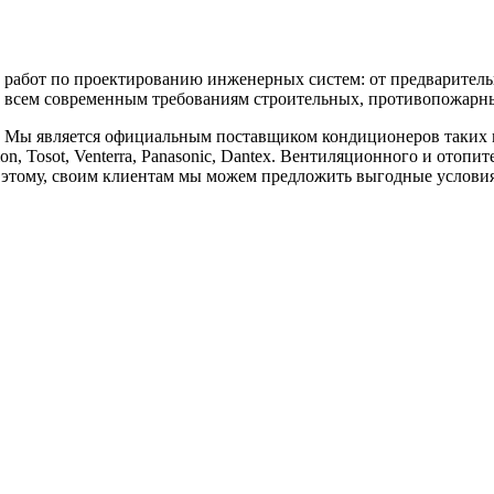
бот по проектированию инженерных систем: от предварительны
 всем современным требованиям строительных, противопожарных
является официальным поставщиком кондиционеров таких марок, к
vilon, Tosot, Venterra, Panasonic, Dantex. Вентиляционного и отоп
аря этому, своим клиентам мы можем предложить выгодные услов