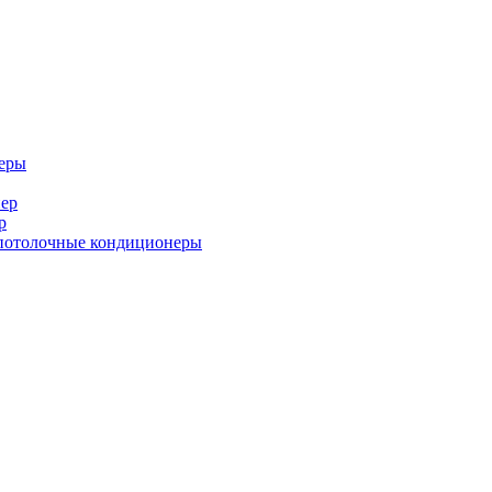
еры
ер
р
потолочные кондиционеры