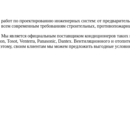
бот по проектированию инженерных систем: от предварительны
 всем современным требованиям строительных, противопожарных
является официальным поставщиком кондиционеров таких марок, к
vilon, Tosot, Venterra, Panasonic, Dantex. Вентиляционного и отоп
аря этому, своим клиентам мы можем предложить выгодные услов