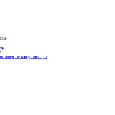
еры
ер
р
потолочные кондиционеры