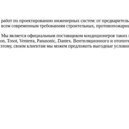
бот по проектированию инженерных систем: от предварительны
 всем современным требованиям строительных, противопожарных
является официальным поставщиком кондиционеров таких марок, к
vilon, Tosot, Venterra, Panasonic, Dantex. Вентиляционного и отоп
аря этому, своим клиентам мы можем предложить выгодные услов