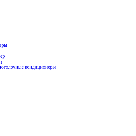
еры
ер
р
потолочные кондиционеры