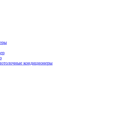
еры
ер
р
потолочные кондиционеры