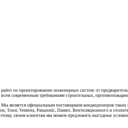
бот по проектированию инженерных систем: от предварительны
 всем современным требованиям строительных, противопожарных
является официальным поставщиком кондиционеров таких марок, к
vilon, Tosot, Venterra, Panasonic, Dantex. Вентиляционного и отоп
аря этому, своим клиентам мы можем предложить выгодные услов